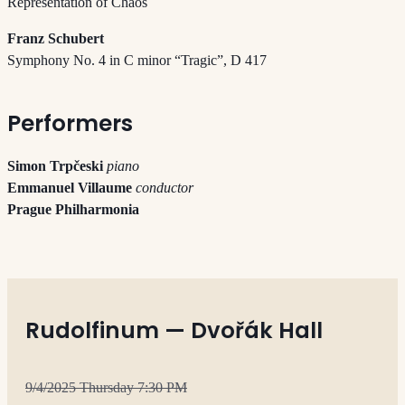
Representation of Chaos
Franz Schubert
Symphony No. 4 in C minor “Tragic”, D 417
Performers
Simon Trpčeski
piano
Emmanuel Villaume
conductor
Prague Philharmonia
Rudolfinum — Dvořák Hall
9/4/2025 Thursday 7:30 PM