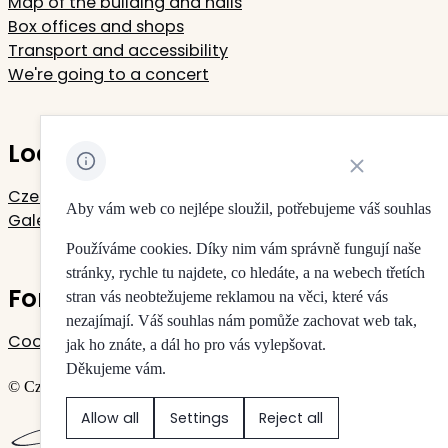
Map of the building and halls
Box offices and shops
Transport and accessibility
We're going to a concert
Located in Rudolfinum
Close cookie noti
Czech Philharmonic
Aby vám web co nejlépe sloužil, potřebujeme váš souhlas
Galerie Rudolfinum
Používáme cookies. Díky nim vám správně fungují naše
stránky, rychle tu najdete, co hledáte, a na webech třetích
For your privacy
stran vás neobtežujeme reklamou na věci, které vás
nezajímají. Váš souhlas nám pomůže zachovat web tak,
Cookie settings
jak ho znáte, a dál ho pro vás vylepšovat.
Děkujeme vám.
© Czech Philharmonic & Galerie Rudolfinum
Allow all
Settings
Reject all
Created by