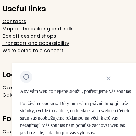
Useful links
Contacts
Map of the building and halls
Box offices and shops
Transport and accessibility
We're going to a concert
Located in Rudolfinum
Close cookie noti
Czech Philharmonic
Aby vám web co nejlépe sloužil, potřebujeme váš souhlas
Galerie Rudolfinum
Používáme cookies. Díky nim vám správně fungují naše
stránky, rychle tu najdete, co hledáte, a na webech třetích
For your privacy
stran vás neobtežujeme reklamou na věci, které vás
nezajímají. Váš souhlas nám pomůže zachovat web tak,
Cookie settings
jak ho znáte, a dál ho pro vás vylepšovat.