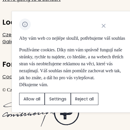
Located in Rudolfinum
Close cookie noti
Czech Philharmonic
Aby vám web co nejlépe sloužil, potřebujeme váš souhlas
Galerie Rudolfinum
Používáme cookies. Díky nim vám správně fungují naše
stránky, rychle tu najdete, co hledáte, a na webech třetích
For your privacy
stran vás neobtežujeme reklamou na věci, které vás
nezajímají. Váš souhlas nám pomůže zachovat web tak,
Cookie settings
jak ho znáte, a dál ho pro vás vylepšovat.
Děkujeme vám.
© Czech Philharmonic & Galerie Rudolfinum
Allow all
Settings
Reject all
Created by