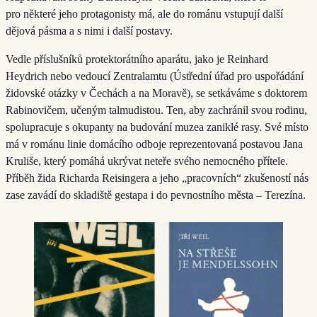
pro některé jeho protagonisty má, ale do románu vstupují další
dějová pásma a s nimi i další postavy.
Vedle příslušníků protektorátního aparátu, jako je Reinhard
Heydrich nebo vedoucí Zentralamtu (Ústřední úřad pro uspořádání
židovské otázky v Čechách a na Moravě), se setkáváme s doktorem
Rabinovičem, učeným talmudistou. Ten, aby zachránil svou rodinu,
spolupracuje s okupanty na budování muzea zaniklé rasy. Své místo
má v románu linie domácího odboje reprezentovaná postavou Jana
Kruliše, který pomáhá ukrývat neteře svého nemocného přítele.
Příběh žida Richarda Reisingera a jeho „pracovních“ zkušeností nás
zase zavádí do skladiště gestapa i do pevnostního města – Terezína.