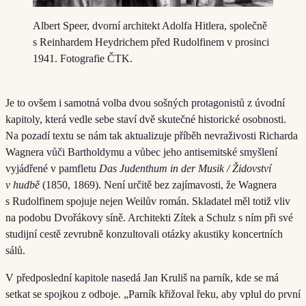
Albert Speer, dvorní architekt Adolfa Hitlera, společně
s Reinhardem Heydrichem před Rudolfinem v prosinci
1941. Fotografie ČTK.
Je to ovšem i samotná volba dvou sošných protagonistů z úvodní
kapitoly, která vedle sebe staví dvě skutečné historické osobnosti.
Na pozadí textu se nám tak aktualizuje příběh nevraživosti Richarda
Wagnera vůči Bartholdymu a vůbec jeho antisemitské smyšlení
vyjádřené v pamfletu
Das Judenthum in der Musik / Židovství
v hudbě
(1850, 1869). Není určitě bez zajímavosti, že Wagnera
s Rudolfinem spojuje nejen Weilův román. Skladatel měl totiž vliv
na podobu Dvořákovy síně. Architekti Zítek a Schulz s ním při své
studijní cestě zevrubně konzultovali otázky akustiky koncertních
sálů.
V předposlední kapitole nasedá Jan Kruliš na parník, kde se má
setkat se spojkou z odboje. „Parník křižoval řeku, aby vplul do první