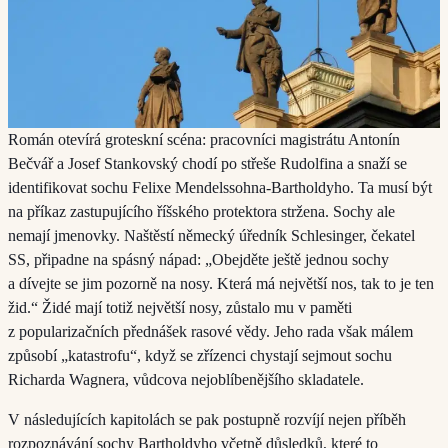
Román otevírá groteskní scéna: pracovníci magistrátu Antonín
Bečvář a Josef Stankovský chodí po střeše Rudolfina a snaží se
identifikovat sochu Felixe Mendelssohna-Bartholdyho. Ta musí být
na příkaz zastupujícího říšského protektora stržena. Sochy ale
nemají jmenovky. Naštěstí německý úředník Schlesinger, čekatel
SS, připadne na spásný nápad: „Obejděte ještě jednou sochy
a dívejte se jim pozorně na nosy. Která má největší nos, tak to je ten
žid.“ Židé mají totiž největší nosy, zůstalo mu v paměti
z popularizačních přednášek rasové vědy. Jeho rada však málem
způsobí „katastrofu“, když se zřízenci chystají sejmout sochu
Richarda Wagnera, vůdcova nejoblíbenějšího skladatele.
V následujících kapitolách se pak postupně rozvíjí nejen příběh
rozpoznávání sochy Bartholdyho včetně důsledků, které to