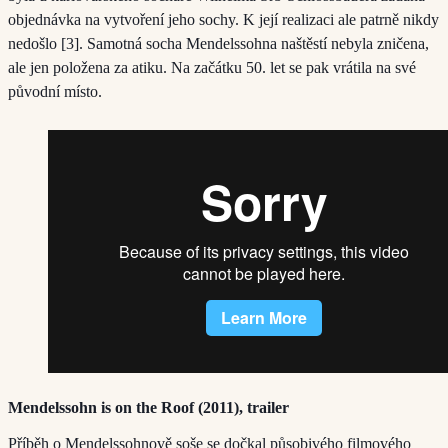
objednávka na vytvoření jeho sochy. K její realizaci ale patrně nikdy
nedošlo [3]. Samotná socha Mendelssohna naštěstí nebyla zničena,
ale jen položena za atiku. Na začátku 50. let se pak vrátila na své
původní místo.
Mendelssohn is on the Roof (2011), trailer
Příběh o Mendelssohnově soše se dočkal působivého filmového