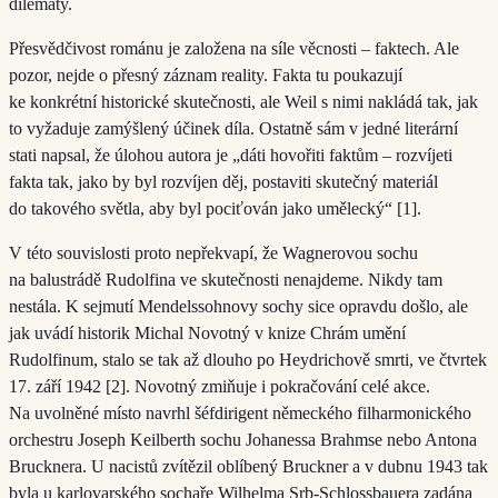
dilematy.
Přesvědčivost románu je založena na síle věcnosti – faktech. Ale
pozor, nejde o přesný záznam reality. Fakta tu poukazují
ke konkrétní historické skutečnosti, ale Weil s nimi nakládá tak, jak
to vyžaduje zamýšlený účinek díla. Ostatně sám v jedné literární
stati napsal, že úlohou autora je „dáti hovořiti faktům – rozvíjeti
fakta tak, jako by byl rozvíjen děj, postaviti skutečný materiál
do takového světla, aby byl pociťován jako umělecký“ [1].
V této souvislosti proto nepřekvapí, že Wagnerovou sochu
na balustrádě Rudolfina ve skutečnosti nenajdeme. Nikdy tam
nestála. K sejmutí Mendelssohnovy sochy sice opravdu došlo, ale
jak uvádí historik Michal Novotný v knize Chrám umění
Rudolfinum, stalo se tak až dlouho po Heydrichově smrti, ve čtvrtek
17. září 1942 [2]. Novotný zmiňuje i pokračování celé akce.
Na uvolněné místo navrhl šéfdirigent německého filharmonického
orchestru Joseph Keilberth sochu Johanessa Brahmse nebo Antona
Brucknera. U nacistů zvítězil oblíbený Bruckner a v dubnu 1943 tak
byla u karlovarského sochaře Wilhelma Srb-Schlossbauera zadána