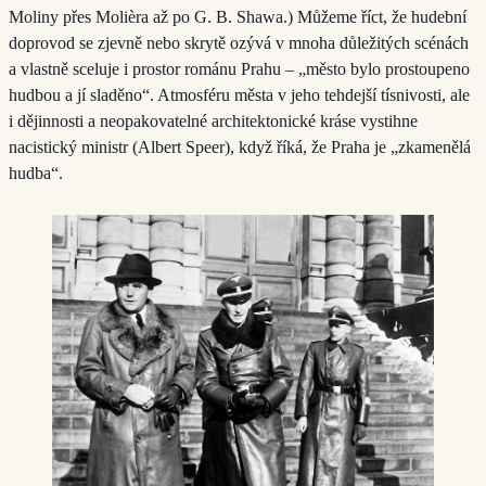
Moliny přes Molièra až po G. B. Shawa.) Můžeme říct, že hudební
doprovod se zjevně nebo skrytě ozývá v mnoha důležitých scénách
a vlastně sceluje i prostor románu Prahu – „město bylo prostoupeno
hudbou a jí sladěno“. Atmosféru města v jeho tehdejší tísnivosti, ale
i dějinnosti a neopakovatelné architektonické kráse vystihne
nacistický ministr (Albert Speer), když říká, že Praha je „zkamenělá
hudba“.