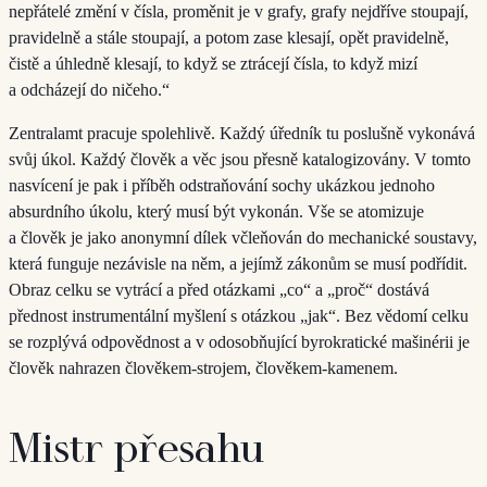
nepřátelé změní v čísla, proměnit je v grafy, grafy nejdříve stoupají,
pravidelně a stále stoupají, a potom zase klesají, opět pravidelně,
čistě a úhledně klesají, to když se ztrácejí čísla, to když mizí
a odcházejí do ničeho.“
Zentralamt pracuje spolehlivě. Každý úředník tu poslušně vykonává
svůj úkol. Každý člověk a věc jsou přesně katalogizovány. V tomto
nasvícení je pak i příběh odstraňování sochy ukázkou jednoho
absurdního úkolu, který musí být vykonán. Vše se atomizuje
a člověk je jako anonymní dílek včleňován do mechanické soustavy,
která funguje nezávisle na něm, a jejímž zákonům se musí podřídit.
Obraz celku se vytrácí a před otázkami „co“ a „proč“ dostává
přednost instrumentální myšlení s otázkou „jak“. Bez vědomí celku
se rozplývá odpovědnost a v odosobňující byrokratické mašinérii je
člověk nahrazen člověkem-strojem, člověkem-kamenem.
Mistr přesahu