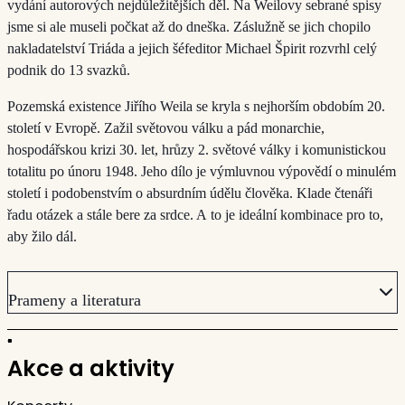
vydání autorových nejdůležitějších děl. Na Weilovy sebrané spisy
jsme si ale museli počkat až do dneška. Záslužně se jich chopilo
nakladatelství Triáda a jejich šéfeditor Michael Špirit rozvrhl celý
podnik do 13 svazků.
Pozemská existence Jiřího Weila se kryla s nejhorším obdobím 20.
století v Evropě. Zažil světovou válku a pád monarchie,
hospodářskou krizi 30. let, hrůzy 2. světové války i komunistickou
totalitu po únoru 1948. Jeho dílo je výmluvnou výpovědí o minulém
století i podobenstvím o absurdním údělu člověka. Klade čtenáři
řadu otázek a stále bere za srdce. A to je ideální kombinace pro to,
aby žilo dál.
Prameny a literatura
Akce a aktivity