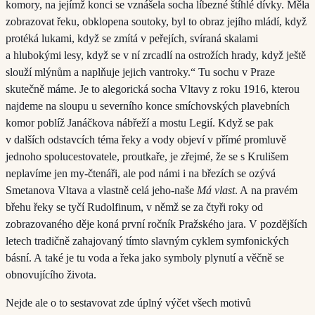
komory, na jejímž konci se vznášela socha líbezné štíhlé dívky. Měla
zobrazovat řeku, obklopena soutoky, byl to obraz jejího mládí, když
protéká lukami, když se zmítá v peřejích, svíraná skalami
a hlubokými lesy, když se v ní zrcadlí na ostrožích hrady, když ještě
slouží mlýnům a naplňuje jejich vantroky.“ Tu sochu v Praze
skutečně máme. Je to alegorická socha Vltavy z roku 1916, kterou
najdeme na sloupu u severního konce smíchovských plavebních
komor poblíž Janáčkova nábřeží a mostu Legií. Když se pak
v dalších odstavcích téma řeky a vody objeví v přímé promluvě
jednoho spolucestovatele, proutkaře, je zřejmé, že se s Krulišem
neplavíme jen my-čtenáři, ale pod námi i na březích se ozývá
Smetanova Vltava a vlastně celá jeho-naše
Má vlast
. A na pravém
břehu řeky se tyčí Rudolfinum, v němž se za čtyři roky od
zobrazovaného děje koná první ročník Pražského jara. V pozdějších
letech tradičně zahajovaný tímto slavným cyklem symfonických
básní. A také je tu voda a řeka jako symboly plynutí a věčně se
obnovujícího života.
Nejde ale o to sestavovat zde úplný výčet všech motivů