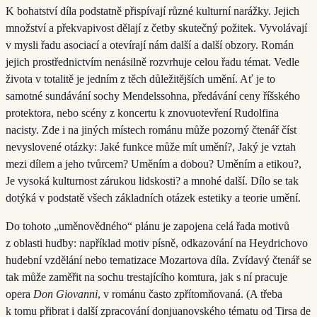
K bohatství díla podstatně přispívají různé kulturní narážky. Jejich
množství a překvapivost dělají z četby skutečný požitek. Vyvolávají
v mysli řadu asociací a otevírají nám další a další obzory. Román
jejich prostřednictvím nenásilně rozvrhuje celou řadu témat. Vedle
života v totalitě je jedním z těch důležitějších umění. Ať je to
samotné sundávání sochy Mendelssohna, předávání ceny říšského
protektora, nebo scény z koncertu k znovuotevření Rudolfina
nacisty. Zde i na jiných místech románu může pozorný čtenář číst
nevyslovené otázky: Jaké funkce může mít umění?, Jaký je vztah
mezi dílem a jeho tvůrcem? Uměním a dobou? Uměním a etikou?,
Je vysoká kulturnost zárukou lidskosti? a mnohé další. Dílo se tak
dotýká v podstatě všech základních otázek estetiky a teorie umění.
Do tohoto „uměnovědného“ plánu je zapojena celá řada motivů
z oblasti hudby: například motiv písně, odkazování na Heydrichovo
hudební vzdělání nebo tematizace Mozartova díla. Zvídavý čtenář se
tak může zaměřit na sochu trestajícího komtura, jak s ní pracuje
opera
Don Giovanni
, v románu často zpřítomňovaná. (A třeba
k tomu přibrat i další zpracování donjuanovského tématu od Tirsa de