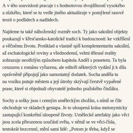
A v této souvislosti pracuje i s hodnotovou dvojdílností vysokého
a nízkého, které se tu vedle jiného aktualizuje v pomýlené rasové
teorii o podlidech a nadlidech.
Najdeme tu také náboženský rozměr soch. Ty jako sakrální objekty
poukazují v křesťansko-katolické tradici k budoucnosti: ke vzkříšení
a věčnému životu. Protiklad a vlastně spíš komplementaritu sakrální,
až eschatologické roviny a všednodenní, velmi tělesné reality
zobrazuje neotřelým způsobem kapitola Anděl s prasetem. Ta byla
cenzurou z románu vyřazena, ale editoři některých vydání ji k dílu
oprávněně připojují jako samostatný dodatek. Socha anděla tu
na vozíku putuje městem a její útroby skrývají čerstvě vypařené
prase, které si objednali obyvatelé jednoho pražského činžáku.
Sochy a sošky jsou i cenným uměleckým zbožím, s nímž se čile
obchoduje ve skladech gestapa. Je to uloupená krása metonymicky
zastupující konkrétní uloupené životy. Umělecké artefakty jako věci
jsou zcela přirozenou součástí světa, v němž se ve věci-čísla,
tentokrát bezcenné, mění sami lidé: „Potom je třeba, když se