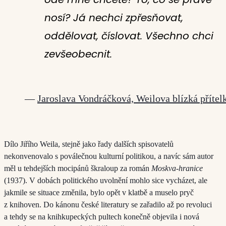
nosí? Já nechci zpřesňovat,
oddělovat, číslovat. Všechno chci
zevšeobecnit.
Jaroslava Vondráčková, Weilova blízká přítel
Dílo Jiřího Weila, stejně jako řady dalších spisovatelů
nekonvenovalo s poválečnou kulturní politikou, a navíc sám autor
měl u tehdejších mocipánů škraloup za román
Moskva-hranice
(1937). V dobách politického uvolnění mohlo sice vycházet, ale
jakmile se situace změnila, bylo opět v klatbě a muselo pryč
z knihoven. Do kánonu české literatury se zařadilo až po revoluci
a tehdy se na knihkupeckých pultech konečně objevila i nová