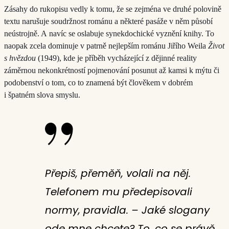
Zásahy do rukopisu vedly k tomu, že se zejména ve druhé polovině
textu narušuje soudržnost románu a některé pasáže v něm působí
neústrojně. A navíc se oslabuje synekdochické vyznění knihy. To
naopak zcela dominuje v patrně nejlepším románu Jiřího Weila
Život
s hvězdou
(1949), kde je příběh vycházející z dějinné reality
záměrnou nekonkrétností pojmenování posunut až kamsi k mýtu či
podobenství o tom, co to znamená být člověkem v dobrém
i špatném slova smyslu.
Přepiš, přeměň, volali na něj.
Telefonem mu předepisovali
normy, pravidla. – Jaké slogany
ode mne chcete? To, co se právě