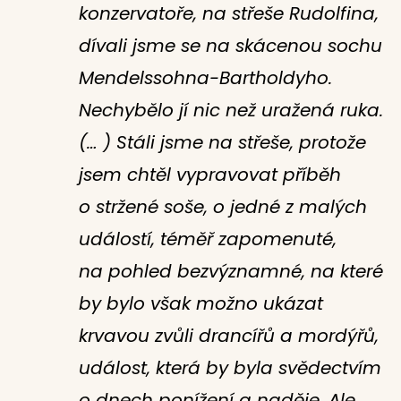
konzervatoře, na střeše Rudolfina,
dívali jsme se na skácenou sochu
Mendelssohna-Bartholdyho.
Nechybělo jí nic než uražená ruka.
(… ) Stáli jsme na střeše, protože
jsem chtěl vypravovat příběh
o stržené soše, o jedné z malých
událostí, téměř zapomenuté,
na pohled bezvýznamné, na které
by bylo však možno ukázat
krvavou zvůli drancířů a mordýřů,
událost, která by byla svědectvím
o dnech ponížení a naděje. Ale