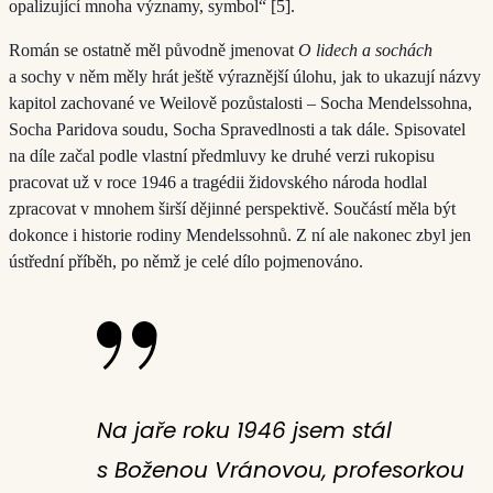
opalizující mnoha významy, symbol“ [5].
Román se ostatně měl původně jmenovat
O lidech a sochách
a sochy v něm měly hrát ještě výraznější úlohu, jak to ukazují názvy
kapitol zachované ve Weilově pozůstalosti – Socha Mendelssohna,
Socha Paridova soudu, Socha Spravedlnosti a tak dále. Spisovatel
na díle začal podle vlastní předmluvy ke druhé verzi rukopisu
pracovat už v roce 1946 a tragédii židovského národa hodlal
zpracovat v mnohem širší dějinné perspektivě. Součástí měla být
dokonce i historie rodiny Mendelssohnů. Z ní ale nakonec zbyl jen
ústřední příběh, po němž je celé dílo pojmenováno.
Na jaře roku 1946 jsem stál
s Boženou Vránovou, profesorkou