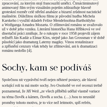
zpracování, za kterým stojí francouzští umělci. Čtrnáctiminutový
animovaný film svým vizuálním pojetím zdůrazňuje hlavně
groteskní rozměr celé střešní anabáze a bizarní zrůdnost nacistické
mašinérie. Důležitou složkou filmu je původní hudba Michela
Karskeho i využití skladeb Felixe Mendelssohna-Bartholdyho
a Wolfganga Amadea Mozarta. O zfilmování románu se uvažovalo
už v době jeho vzniku. Literární historička Hana Hříbková ve své
disertační práci zmiňuje, že o rukopis v roce 1958 projevili zájem
režiséři Ján Kadár a Elmar Klos, stejně jako Jan Grossman v té době
působící jako dramaturg Laterny magiky. Vinou restalinizace
a zpřísnění cenzury však tehdy ke zfilmování, ani k dramatizaci
románu nedošlo [4].
Sochy, kam se podíváš
Společnou nit vyprávění tvoří nejen některé postavy, ale hlavní
scelující roli tu má motiv sochy. Ivo Osolsobě ve své recenzi trefně
poznamenal, že Jiří Weil „ze všech příběhů udělal vlastně variace
na téma člověk a kámen, člověk a socha. (…) Jsou to neustálé
proměny tohoto motivu, je to více než leitmotiv, spíš refrén,