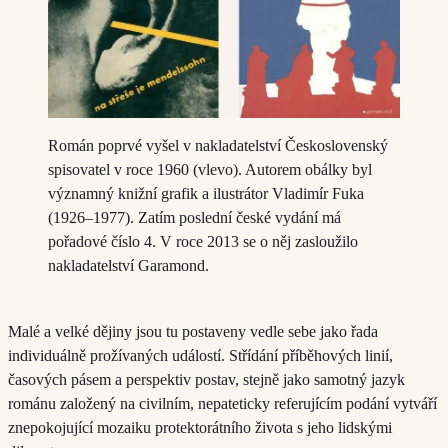
Román poprvé vyšel v nakladatelství Československý
spisovatel v roce 1960 (vlevo). Autorem obálky byl
významný knižní grafik a ilustrátor Vladimír Fuka
(1926–1977). Zatím poslední české vydání má
pořadové číslo 4. V roce 2013 se o něj zasloužilo
nakladatelství Garamond.
Malé a velké dějiny jsou tu postaveny vedle sebe jako řada
individuálně prožívaných událostí. Střídání příběhových linií,
časových pásem a perspektiv postav, stejně jako samotný jazyk
románu založený na civilním, nepateticky referujícím podání vytváří
znepokojující mozaiku protektorátního života s jeho lidskými