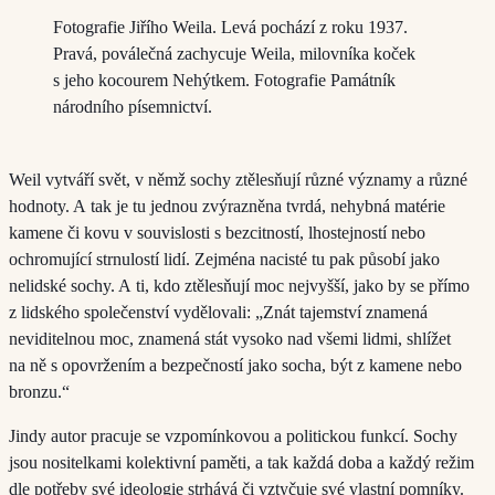
Fotografie Jiřího Weila. Levá pochází z roku 1937.
Pravá, poválečná zachycuje Weila, milovníka koček
s jeho kocourem Nehýtkem. Fotografie Památník
národního písemnictví.
Weil vytváří svět, v němž sochy ztělesňují různé významy a různé
hodnoty. A tak je tu jednou zvýrazněna tvrdá, nehybná matérie
kamene či kovu v souvislosti s bezcitností, lhostejností nebo
ochromující strnulostí lidí. Zejména nacisté tu pak působí jako
nelidské sochy. A ti, kdo ztělesňují moc nejvyšší, jako by se přímo
z lidského společenství vydělovali: „Znát tajemství znamená
neviditelnou moc, znamená stát vysoko nad všemi lidmi, shlížet
na ně s opovržením a bezpečností jako socha, být z kamene nebo
bronzu.“
Jindy autor pracuje se vzpomínkovou a politickou funkcí. Sochy
jsou nositelkami kolektivní paměti, a tak každá doba a každý režim
dle potřeby své ideologie strhává či vztyčuje své vlastní pomníky.