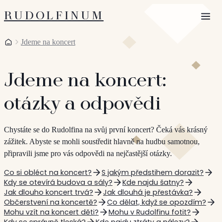
RUDOLFINUM
Otevří
Domů
Jdeme na koncert
Jdeme na koncert:
otázky a odpovědi
Chystáte se do Rudolfina na svůj první koncert? Čeká vás krásný
zážitek. Abyste se mohli soustředit hlavně na hudbu samotnou,
připravili jsme pro vás odpovědi na nejčastější otázky.
Co si obléct na koncert?
S jakým předstihem dorazit?
Kdy se otevírá budova a sály?
Kde najdu šatny?
Jak dlouho koncert trvá?
Jak dlouhá je přestávka?
Občerstvení na koncertě?
Co dělat, když se opozdím?
Mohu vzít na koncert děti?
Mohu v Rudolfinu fotit?
Kdy se správně tleská?
Kde najdu ztráty a nálezy?