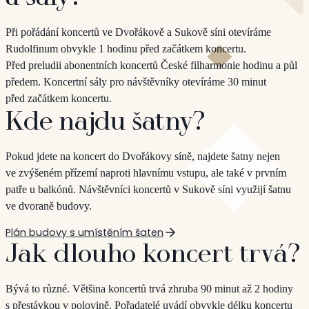
Při pořádání koncertů ve Dvořákově a Sukově síni otevíráme
Rudolfinum obvykle 1 hodinu před začátkem koncertu.
Před preludii abonentních koncertů České filharmonie hodinu a půl
předem. Koncertní sály pro návštěvníky otevíráme 30 minut
před začátkem koncertu.
Kde najdu šatny?
Pokud jdete na koncert do Dvořákovy síně, najdete šatny nejen
ve zvýšeném přízemí naproti hlavnímu vstupu, ale také v prvním
patře u balkónů. Návštěvníci koncertů v Sukově síni využijí šatnu
ve dvoraně budovy.
Plán budovy s umístěním šaten
Jak dlouho koncert trvá?
Bývá to různé. Většina koncertů trvá zhruba 90 minut až 2 hodiny
s přestávkou v polovině. Pořadatelé uvádí obvykle délku koncertu