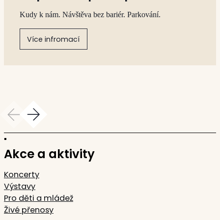
Kudy k nám. Návštěva bez bariér. Parkování.
Více infromací
edchozí
Další
Akce a aktivity
Koncerty
Výstavy
Pro děti a mládež
Živé přenosy