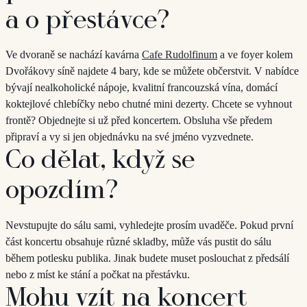
a o přestávce?
Ve dvoraně se nachází kavárna
Cafe Rudolfinum
a ve foyer kolem
Dvořákovy síně najdete 4 bary, kde se můžete občerstvit. V nabídce
bývají nealkoholické nápoje, kvalitní francouzská vína, domácí
koktejlové chlebíčky nebo chutné mini dezerty. Chcete se vyhnout
frontě? Objednejte si už před koncertem. Obsluha vše předem
připraví a vy si jen objednávku na své jméno vyzvednete.
Co dělat, když se
opozdím?
Nevstupujte do sálu sami, vyhledejte prosím uvaděče. Pokud první
část koncertu obsahuje různé skladby, může vás pustit do sálu
během potlesku publika. Jinak budete muset poslouchat z předsálí
nebo z míst ke stání a počkat na přestávku.
Mohu vzít na koncert