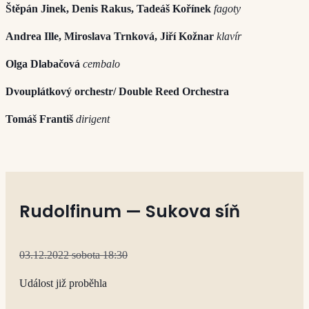
Štěpán Jinek, Denis Rakus, Tadeáš Kořínek
fagoty
Andrea Ille, Miroslava Trnková, Jiří Kožnar
klavír
Olga Dlabačová
cembalo
Dvouplátkový orchestr/ Double Reed Orchestra
Tomáš Františ
dirigent
Rudolfinum — Sukova síň
03.12.2022 sobota 18:30
Událost již proběhla