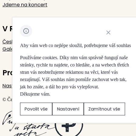
Jdeme na koncert
V Rudolfinu sídlí
Zavřít oznámení 
Česká filharmonie
Aby vám web co nejlépe sloužil, potřebujeme váš souhlas
Galerie Rudolfinum
Používáme cookies. Díky nim vám správně fungují naše
stránky, rychle tu najdete, co hledáte, a na webech třetích
Pro vaše soukromí
stran vás neobtežujeme reklamou na věci, které vás
nezajímají. Váš souhlas nám pomůže zachovat web tak,
Nastavení cookies
jak ho znáte, a dál ho pro vás vylepšovat.
Děkujeme vám.
© Česká filharmonie & Galerie Rudolfinum
Povolit vše
Nastavení
Zamítnout vše
Vytvořilo