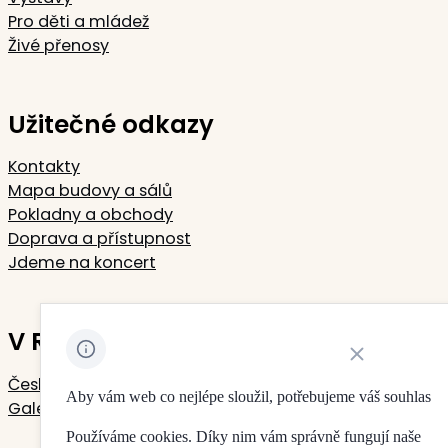
Pro děti a mládež
Živé přenosy
Užitečné odkazy
Kontakty
Mapa budovy a sálů
Pokladny a obchody
Doprava a přístupnost
Jdeme na koncert
V Rudolfinu sídlí
Zavřít oznámení 
Česká filharmonie
Aby vám web co nejlépe sloužil, potřebujeme váš souhlas
Galerie Rudolfinum
Používáme cookies. Díky nim vám správně fungují naše