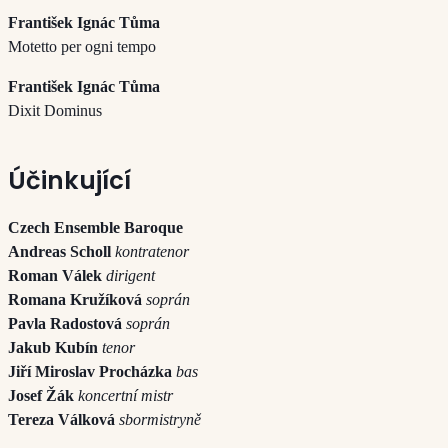
František Ignác Tůma
Motetto per ogni tempo
František Ignác Tůma
Dixit Dominus
Účinkující
Czech Ensemble Baroque
Andreas Scholl
kontratenor
Roman Válek
dirigent
Romana Kružíková
soprán
Pavla Radostová
soprán
Jakub Kubín
tenor
Jiří Miroslav Procházka
bas
Josef Žák
koncertní mistr
Tereza Válková
sbormistryně