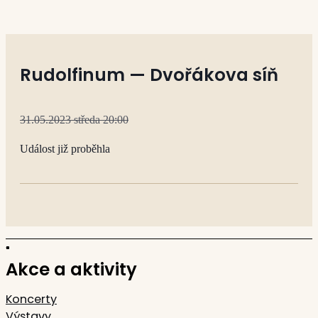
Rudolfinum — Dvořákova síň
31.05.2023 středa 20:00
Událost již proběhla
Akce a aktivity
Koncerty
Výstavy