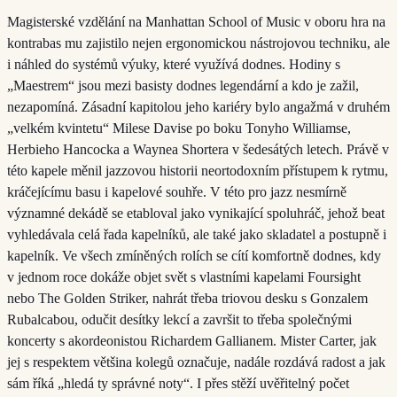
Magisterské vzdělání na Manhattan School of Music v oboru hra na
kontrabas mu zajistilo nejen ergonomickou nástrojovou techniku, ale
i náhled do systémů výuky, které využívá dodnes. Hodiny s
„Maestrem“ jsou mezi basisty dodnes legendární a kdo je zažil,
nezapomíná. Zásadní kapitolou jeho kariéry bylo angažmá v druhém
„velkém kvintetu“ Milese Davise po boku Tonyho Williamse,
Herbieho Hancocka a Waynea Shortera v šedesátých letech. Právě v
této kapele měnil jazzovou historii neortodoxním přístupem k rytmu,
kráčejícímu basu i kapelové souhře. V této pro jazz nesmírně
významné dekádě se etabloval jako vynikající spoluhráč, jehož beat
vyhledávala celá řada kapelníků, ale také jako skladatel a postupně i
kapelník. Ve všech zmíněných rolích se cítí komfortně dodnes, kdy
v jednom roce dokáže objet svět s vlastními kapelami Foursight
nebo The Golden Striker, nahrát třeba triovou desku s Gonzalem
Rubalcabou, odučit desítky lekcí a završit to třeba společnými
koncerty s akordeonistou Richardem Gallianem. Mister Carter, jak
jej s respektem většina kolegů označuje, nadále rozdává radost a jak
sám říká „hledá ty správné noty“. I přes stěží uvěřitelný počet