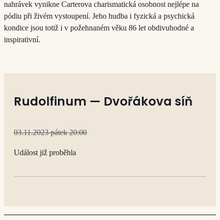
nahrávek vynikne Carterova charismatická osobnost nejlépe na
pódiu při živém vystoupení. Jeho hudba i fyzická a psychická
kondice jsou totiž i v požehnaném věku 86 let obdivuhodné a
inspirativní.
Rudolfinum — Dvořákova síň
03.11.2023 pátek 20:00
Událost již proběhla