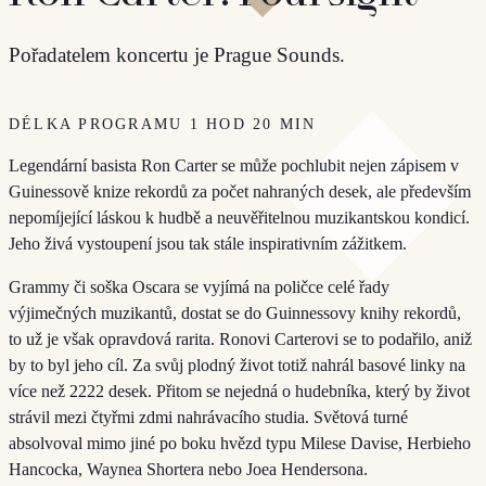
Pořadatelem koncertu je Prague Sounds.
DÉLKA PROGRAMU 1 HOD 20 MIN
Legendární basista Ron Carter se může pochlubit nejen zápisem v
Guinessově knize rekordů za počet nahraných desek, ale především
nepomíjející láskou k hudbě a neuvěřitelnou muzikantskou kondicí.
Jeho živá vystoupení jsou tak stále inspirativním zážitkem.
Grammy či soška Oscara se vyjímá na poličce celé řady
výjimečných muzikantů, dostat se do Guinnessovy knihy rekordů,
to už je však opravdová rarita. Ronovi Carterovi se to podařilo, aniž
by to byl jeho cíl. Za svůj plodný život totiž nahrál basové linky na
více než 2222 desek. Přitom se nejedná o hudebníka, který by život
strávil mezi čtyřmi zdmi nahrávacího studia. Světová turné
absolvoval mimo jiné po boku hvězd typu Milese Davise, Herbieho
Hancocka, Waynea Shortera nebo Joea Hendersona.