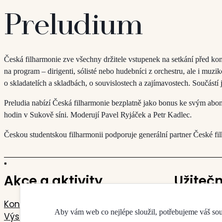
Preludium
Česká filharmonie zve všechny držitele vstupenek na setkání před kon
na program – dirigenti, sólisté nebo hudebníci z orchestru, ale i muzi
o skladatelích a skladbách, o souvislostech a zajímavostech. Součást
Preludia nabízí Česká filharmonie bezplatně jako bonus ke svým abo
hodin v Sukově síni. Moderují Pavel Ryjáček a Petr Kadlec.
Českou studentskou filharmonii podporuje generální partner České f
Akce a aktivity
Užiteč
Koncerty
Kontakty
Aby vám web co nejlépe sloužil, potřebujeme váš so
Výstavy
Mapa budo