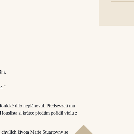
lii.
oz.“
fonické dílo neplánoval. Předsevzetí mu
ouslista si krátce předtím pořídil violu z
 chvílích života Marie Stuartovny se