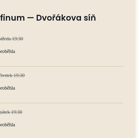
finum — Dvořákova síň
středa 19:30
proběhla
čtvrtek 19:30
proběhla
pátek 19:30
proběhla