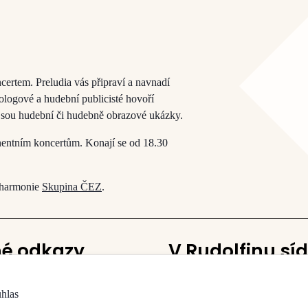
certem. Preludia vás připraví a navnadí
kologové a hudební publicisté hovoří
í jsou hudební či hudebně obrazové ukázky.
nentním koncertům. Konají se od 18.30
ilharmonie
Skupina ČEZ
.
né odkazy
V Rudolfinu síd
Česká filharmonie
uhlas
vy a sálů
Galerie Rudolfinum