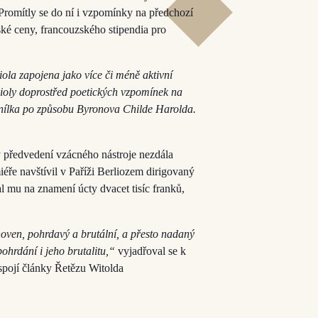
 Promítly se do ní i vzpomínky na předchozí
mské ceny, francouzského stipendia pro
iola zapojena jako více či méně aktivní
 violy doprostřed poetických vzpomínek na
 snílka po způsobu Byronova Childe Harolda.
y předvedení vzácného nástroje nezdála
miéře navštívil v Paříži Berliozem dirigovaný
l mu na znamení úcty dvacet tisíc franků,
oven, pohrdavý a brutální, a přesto nadaný
pohrdání i jeho brutalitu,“
vyjadřoval se k
spojí články Řetězu Witolda