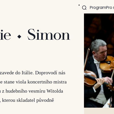
Program
Pro
ie ⬩ Simon
zavede do Itálie. Doprovodí nás
 stane viola koncertního mistra
u z hudebního vesmíru Witolda
 kterou skladatel původně