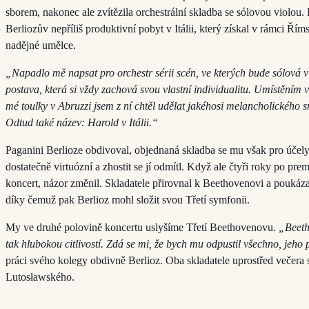
sborem, nakonec ale zvítězila orchestrální skladba se sólovou violou.
Berliozův nepříliš produktivní pobyt v Itálii, který získal v rámci Ří
nadějné umělce.
„Napadlo mě napsat pro orchestr sérii scén, ve kterých bude sólová v
postava, která si vždy zachová svou vlastní individualitu. Umístěním
mé toulky v Abruzzi jsem z ní chtěl udělat jakéhosi melancholického
Odtud také název: Harold v Itálii.“
Paganini Berlioze obdivoval, objednaná skladba se mu však pro účel
dostatečně virtuózní a zhostit se jí odmítl. Když ale čtyři roky po pre
koncert, názor změnil. Skladatele přirovnal k Beethovenovi a poukáza
díky čemuž pak Berlioz mohl složit svou Třetí symfonii.
My ve druhé polovině koncertu uslyšíme Třetí Beethovenovu.
„Beeth
tak hlubokou citlivostí. Zdá se mi, že bych mu odpustil všechno, jeho 
práci svého kolegy obdivně Berlioz. Oba skladatele uprostřed večera 
Lutosławského.