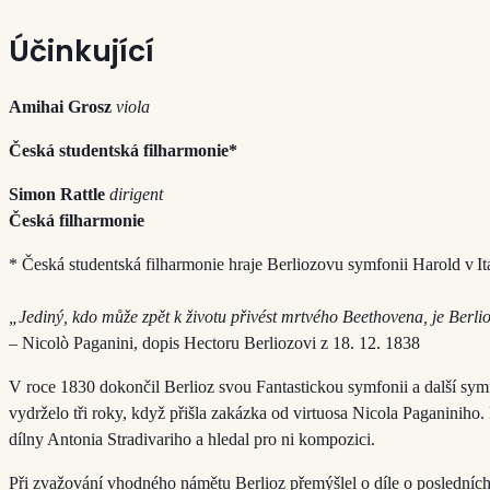
Účinkující
Amihai Grosz
viola
Česká studentská filharmonie*
Simon Rattle
dirigent
Česká filharmonie
* Česká studentská filharmonie hraje Berliozovu symfonii Harold v Itá
„Jediný, kdo může zpět k životu přivést mrtvého Beethovena, je Berli
– Nicolò Paganini, dopis Hectoru Berliozovi z 18. 12. 1838
V roce 1830 dokončil Berlioz svou Fantastickou symfonii a další sym
vydrželo tři roky, když přišla zakázka od virtuosa Nicola Paganiniho. H
dílny Antonia Stradivariho a hledal pro ni kompozici.
Při zvažování vhodného námětu Berlioz přemýšlel o díle o posledních