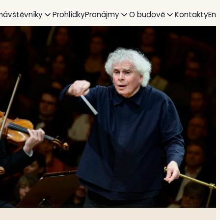
 návštěvníky
Prohlídky
Pronájmy
O budově
Kontakty
En