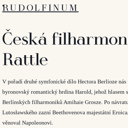
RUDOLFINUM
Česká filharmon
Rattle
V pořadí druhé symfonické dílo Hectora Berlioze nás 
byronovský romantický hrdina Harold, jehož hlasem se
Berlínských filharmoniků Amihaie Grosze. Po návrat
Lutosławského zazní Beethovenova majestátní Eroica,
věnoval Napoleonovi.