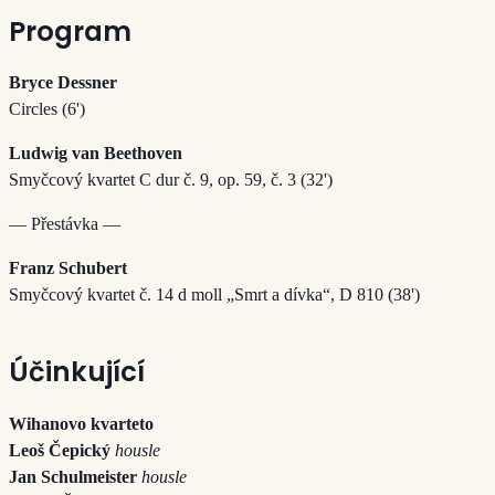
Program
Bryce Dessner
Circles (6')
Ludwig van Beethoven
Smyčcový kvartet C dur č. 9, op. 59, č. 3 (32')
— Přestávka —
Franz Schubert
Smyčcový kvartet č. 14 d moll „Smrt a dívka“, D 810 (38')
Účinkující
Wihanovo kvarteto
Leoš Čepický
housle
Jan Schulmeister
housle