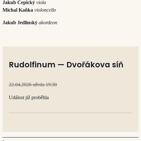
Jakub Čepický
viola
Michal Kaňka
violoncello
Jakub Jedlinský
akordeon
Rudolfinum — Dvořákova síň
22.04.2026 středa 19:30
Událost již proběhla