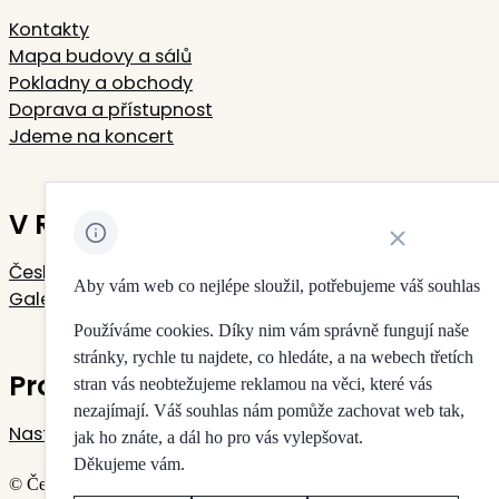
Kontakty
Mapa budovy a sálů
Pokladny a obchody
Doprava a přístupnost
Jdeme na koncert
V Rudolfinu sídlí
Zavřít oznámení 
Česká filharmonie
Aby vám web co nejlépe sloužil, potřebujeme váš souhlas
Galerie Rudolfinum
Používáme cookies. Díky nim vám správně fungují naše
stránky, rychle tu najdete, co hledáte, a na webech třetích
Pro vaše soukromí
stran vás neobtežujeme reklamou na věci, které vás
nezajímají. Váš souhlas nám pomůže zachovat web tak,
Nastavení cookies
jak ho znáte, a dál ho pro vás vylepšovat.
Děkujeme vám.
© Česká filharmonie & Galerie Rudolfinum