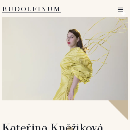
RUDOLFINUM
Otevří
Kateřina Kněžíková,