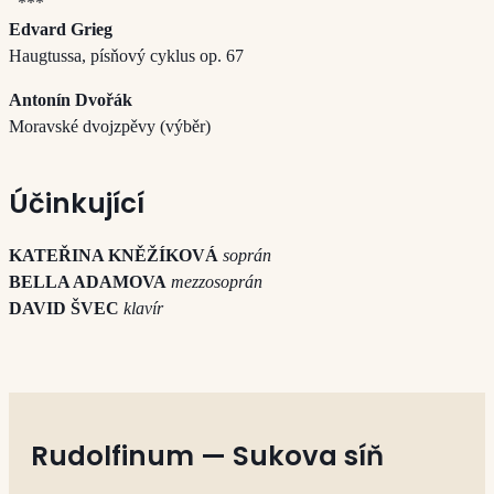
***
Edvard Grieg
Haugtussa, písňový cyklus op. 67
Antonín Dvořák
Moravské dvojzpěvy (výběr)
Účinkující
KATEŘINA KNĚŽÍKOVÁ
soprán
BELLA ADAMOVA
mezzosoprán
DAVID ŠVEC
klavír
Rudolfinum — Sukova síň