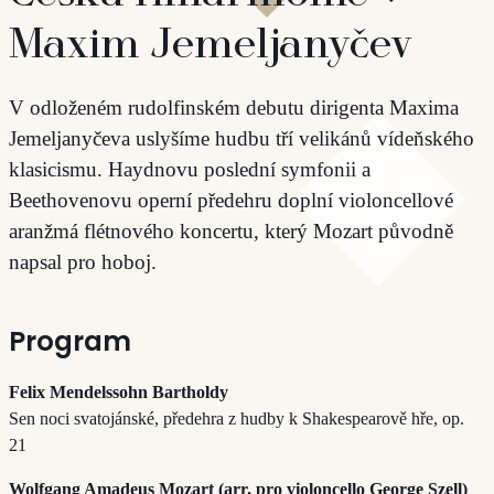
Maxim Jemeljanyčev
V odloženém rudolfinském debutu dirigenta Maxima
Jemeljanyčeva uslyšíme hudbu tří velikánů vídeňského
klasicismu. Haydnovu poslední symfonii a
Beethovenovu operní předehru doplní violoncellové
aranžmá flétnového koncertu, který Mozart původně
napsal pro hoboj.
Program
Felix Mendelssohn Bartholdy
Sen noci svatojánské, předehra z hudby k Shakespearově hře, op.
21
Wolfgang Amadeus Mozart (arr. pro violoncello George Szell)