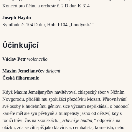
Koncert pro flétnu a orchestr č. 2 D dur, K 314
Joseph Haydn
Symfonie č. 104 D dur, Hob. I:104 „Londýnská“
Účinkující
Václav Petr
violoncello
Maxim Jemeljanyčev
dirigent
Česká filharmonie
Když Maxim Jemeljanyčev navštěvoval chlapecký sbor v Nižním
Novgorodu, přidělili mu spolužáci přezdívku Mozart. Přirovnávání
své osoby k hudebnímu géniovi sice význam nepřikládal, o budoucí
kariéře měl ale syn pěvkyně a trumpetisty jasno od dětství, kdy s
rodiči trávil čas na zkouškách.
„Hlavní je hudba,“
odpovídá na
otázku, zda se cítí spíš jako klavírista, cembalista, kornetista, nebo