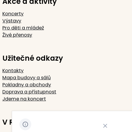
Akce a aktivity
Koncerty
Výstavy
Pro děti a mládež
Živé přenosy
Užitečné odkazy
Kontakty
Mapa budovy a sálů
Pokladny a obchody
Doprava a přístupnost
Jdeme na koncert
V Rudolfinu sídlí
Zavřít oznámení 