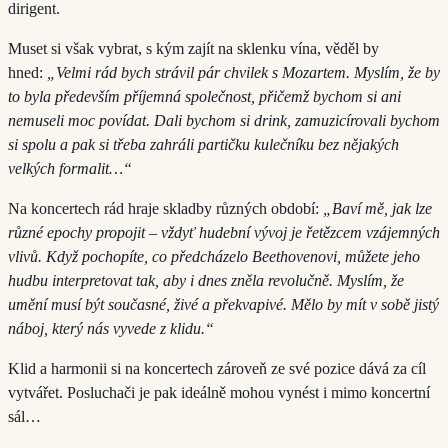
dirigent.
Muset si však vybrat, s kým zajít na sklenku vína, věděl by
hned:
„Velmi rád bych strávil pár chvilek s Mozartem. Myslím, že by
to byla především příjemná společnost, přičemž bychom si ani
nemuseli moc povídat. Dali bychom si drink, zamuzicírovali bychom
si spolu a pak si třeba zahráli partičku kulečníku bez nějakých
velkých formalit…“
Na koncertech rád hraje skladby různých období:
„Baví mě, jak lze
různé epochy propojit – vždyť hudební vývoj je řetězcem vzájemných
vlivů. Když pochopíte, co předcházelo Beethovenovi, můžete jeho
hudbu interpretovat tak, aby i dnes zněla revolučně. Myslím, že
umění musí být současné, živé a překvapivé. Mělo by mít v sobě jistý
náboj, který nás vyvede z klidu.“
Klid a harmonii si na koncertech zároveň ze své pozice dává za cíl
vytvářet. Posluchači je pak ideálně mohou vynést i mimo koncertní
sál…