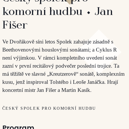
komorní hudbu ⬩ Jan
Fišer
Ve Dvořákově síni letos Spolek zahajuje zásadně s
Beethovenovými houslovými sonátami; a Cyklus R
není výjimkou. V rámci kompletního uvedení sonát
zazní v první recitálový podvečer poslední trojice. Ta
má těžiště ve slavné „Kreutzerově“ sonátě, komplexním
kusu, jenž inspiroval Tolstého i Leoše Janáčka. Hrají
koncertní mistr Jan Fišer a Martin Kasík.
ČESKÝ SPOLEK PRO KOMORNÍ HUDBU
Program