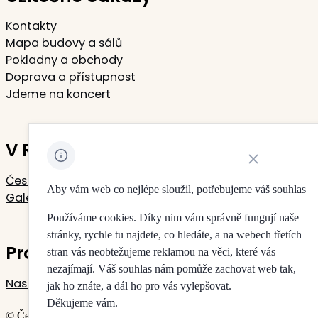
Kontakty
Mapa budovy a sálů
Pokladny a obchody
Doprava a přístupnost
Jdeme na koncert
V Rudolfinu sídlí
Zavřít oznámení 
Česká filharmonie
Aby vám web co nejlépe sloužil, potřebujeme váš souhlas
Galerie Rudolfinum
Používáme cookies. Díky nim vám správně fungují naše
stránky, rychle tu najdete, co hledáte, a na webech třetích
Pro vaše soukromí
stran vás neobtežujeme reklamou na věci, které vás
nezajímají. Váš souhlas nám pomůže zachovat web tak,
Nastavení cookies
jak ho znáte, a dál ho pro vás vylepšovat.
Děkujeme vám.
© Česká filharmonie & Galerie Rudolfinum