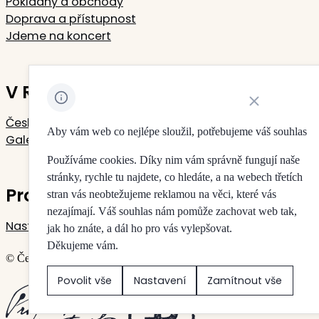
Pokladny a obchody
Doprava a přístupnost
Jdeme na koncert
V Rudolfinu sídlí
Zavřít oznámení 
Česká filharmonie
Aby vám web co nejlépe sloužil, potřebujeme váš souhlas
Galerie Rudolfinum
Používáme cookies. Díky nim vám správně fungují naše
stránky, rychle tu najdete, co hledáte, a na webech třetích
Pro vaše soukromí
stran vás neobtežujeme reklamou na věci, které vás
nezajímají. Váš souhlas nám pomůže zachovat web tak,
Nastavení cookies
jak ho znáte, a dál ho pro vás vylepšovat.
Děkujeme vám.
© Česká filharmonie & Galerie Rudolfinum
Povolit vše
Nastavení
Zamítnout vše
Vytvořilo