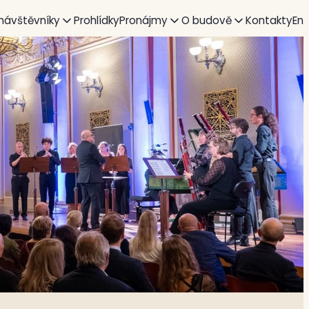
 návštěvníky
Prohlídky
Pronájmy
O budově
Kontakty
En