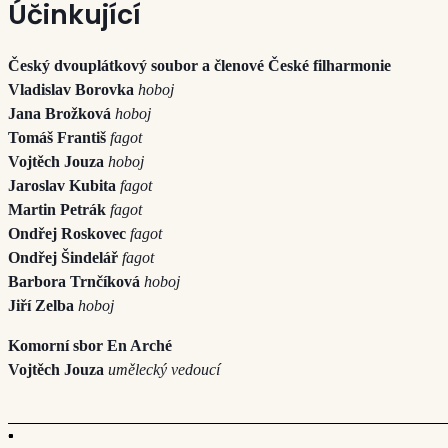
Účinkující
Český dvouplátkový soubor
a členové České filharmonie
Vladislav Borovka
hoboj
Jana Brožková
hoboj
Tomáš Františ
fagot
Vojtěch Jouza
hoboj
Jaroslav Kubita
fagot
Martin Petrák
fagot
Ondřej Roskovec
fagot
Ondřej Šindelář
fagot
Barbora Trnčíková
hoboj
Jiří Zelba
hoboj
Komorní sbor En Arché
Vojtěch Jouza
umělecký vedoucí