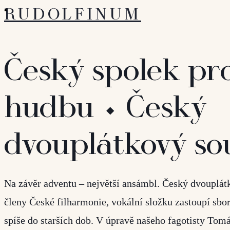
RUDOLFINUM
Český spolek pr
hudbu ⬩ Český
dvouplátkový so
Na závěr adventu – největší ansámbl. Český dvouplát
členy České filharmonie, vokální složku zastoupí sbo
spíše do starších dob. V úpravě našeho fagotisty Tomá