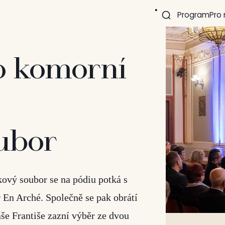
Program
Pro
o komorní
ubor
kový soubor se na pódiu potká s
r En Arché. Společně se pak obrátí
še Františe zazní výběr ze dvou