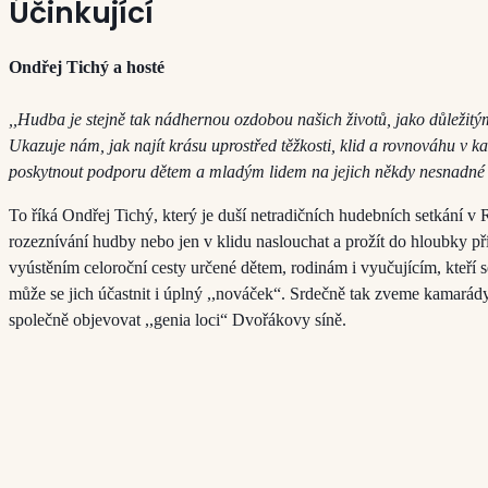
Účinkující
Ondřej Tichý a hosté
,,Hudba je stejně tak nádhernou ozdobou našich životů, jako důležit
Ukazuje nám, jak najít krásu uprostřed těžkosti, klid a rovnováhu v 
poskytnout podporu dětem a mladým lidem na jejich někdy nesnadné c
To říká Ondřej Tichý, který je duší netradičních hudebních setkání v 
rozeznívání hudby nebo jen v klidu naslouchat a prožít do hloubky p
vyústěním celoroční cesty určené dětem, rodinám i vyučujícím, kteří 
může se jich účastnit i úplný ,,nováček“. Srdečně tak zveme kamarády,
společně objevovat ,,genia loci“ Dvořákovy síně.