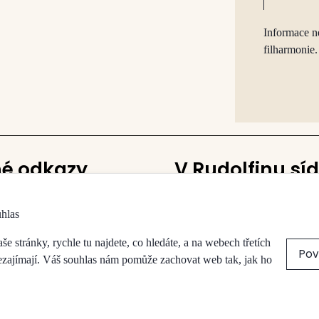
Informace n
filharmonie.
né odkazy
V Rudolfinu síd
Česká filharmonie
uhlas
vy a sálů
Galerie Rudolfinum
a obchody
 stránky, rychle tu najdete, co hledáte, a na webech třetích
Pov
přístupnost
nezajímají. Váš souhlas nám pomůže zachovat web tak, jak ho
koncert