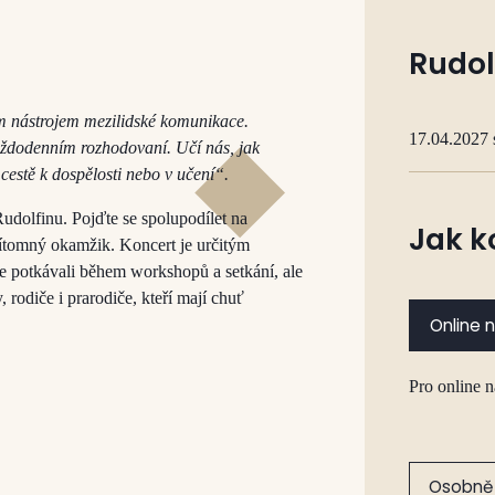
Rudol
ým nástrojem mezilidské komunikace.
17.04.2027 
každodenním rozhodovaní. Učí nás, jak
estě k dospělosti nebo v učení“.
Rudolfinu. Pojďte se spolupodílet na
Jak k
řítomný okamžik. Koncert je určitým
se potkávali během workshopů a setkání, ale
 rodiče i prarodiče, kteří mají chuť
Online 
Pro online 
Osobně 