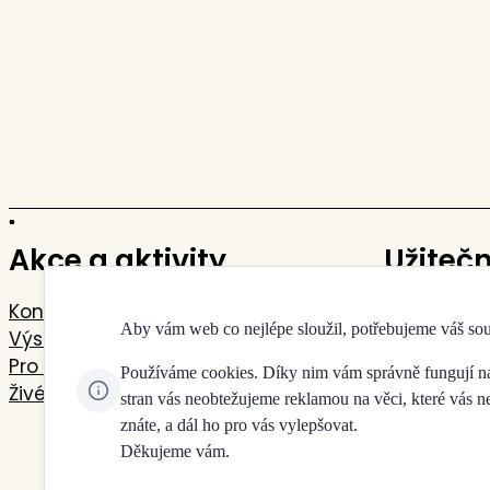
Akce a aktivity
Užiteč
Koncerty
Kontakty
Aby vám web co nejlépe sloužil, potřebujeme váš so
Výstavy
Mapa budo
Pro děti a mládež
Pokladny 
Používáme cookies. Díky nim vám správně fungují naše
Živé přenosy
Doprava a 
stran vás neobtežujeme reklamou na věci, které vás 
Jdeme na 
znáte, a dál ho pro vás vylepšovat.
Děkujeme vám.