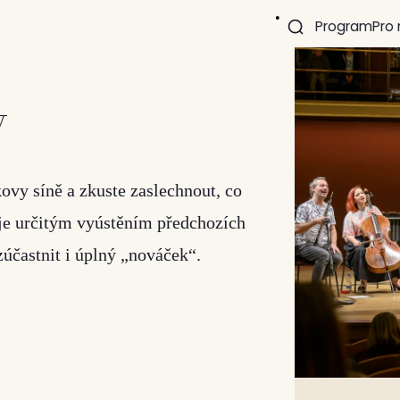
Program
Pro
y
vy síně a zkuste zaslechnout, co
í je určitým vyústěním předchozích
zúčastnit i úplný „nováček“.