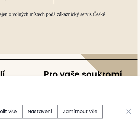
ejen o volných místech podá zákaznický servis České
lí
Pro vaše soukromí
Nastavení cookies
Zavřít 
olit vše
Nastavení
Zamítnout vše
Vytvořilo