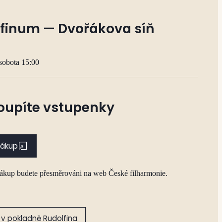
finum — Dvořákova síň
sobota 15:00
oupíte vstupenky
nákup
nákup budete přesměrováni na web České filharmonie.
v pokladně Rudolfina