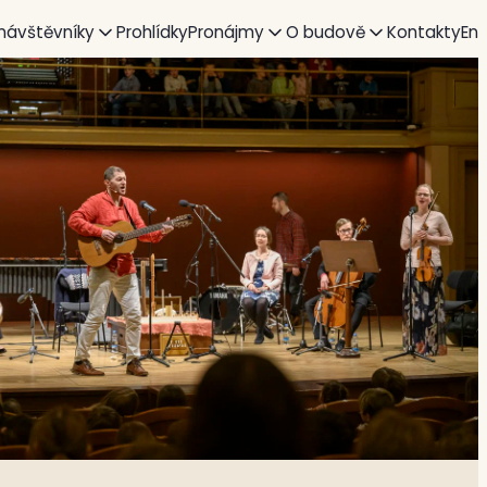
 návštěvníky
Prohlídky
Pronájmy
O budově
Kontakty
En