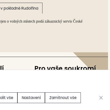
v pokladně Rudolfina
ejen o volných místech podá zákaznický servis České
lí
Pro vaše soukromí
Nastavení cookies
Zavřít 
olit vše
Nastavení
Zamítnout vše