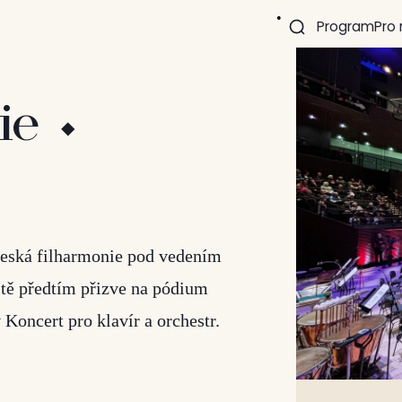
Program
Pro
ie ⬩
Česká filharmonie pod vedením
tě předtím přizve na pódium
oncert pro klavír a orchestr.