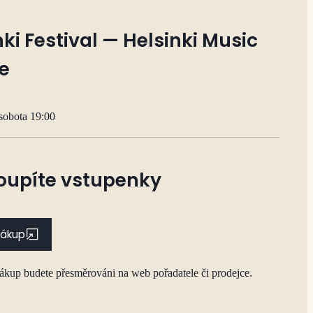
nki Festival — Helsinki Music
e
sobota 19:00
oupíte vstupenky
nákup
nákup budete přesměrováni na web pořadatele či prodejce.