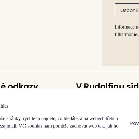
Osobně 
Informace n
filharmonie.
né odkazy
V Rudolfinu síd
Česká filharmonie
uhlas
vy a sálů
Galerie Rudolfinum
a obchody
 stránky, rychle tu najdete, co hledáte, a na webech třetích
Pov
přístupnost
nezajímají. Váš souhlas nám pomůže zachovat web tak, jak ho
koncert