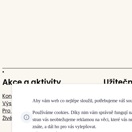
Akce a aktivity
Užiteč
Koncerty
Kontakty
Aby vám web co nejlépe sloužil, potřebujeme váš so
Výstavy
Mapa budo
Pro děti a mládež
Pokladny 
Používáme cookies. Díky nim vám správně fungují naše
Živé přenosy
Doprava a 
stran vás neobtežujeme reklamou na věci, které vás 
Jdeme na 
znáte, a dál ho pro vás vylepšovat.