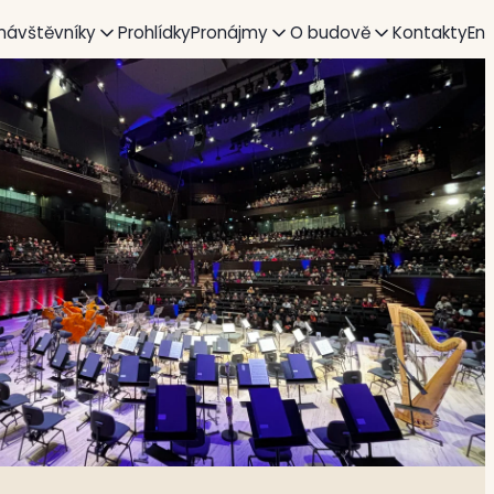
 návštěvníky
Prohlídky
Pronájmy
O budově
Kontakty
En