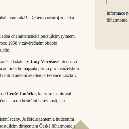
Informace n
bálu vám ukáže, že tento nástroj zdaleka
filharmonie.
kladba charakteristická pulzujícím rytmem,
v roce 1958 v závěrečném období
zicím.
ané skladatelky
Jany Vöröšové
představí
 a autorka ho napsala přímo pro manželskou
solventi Hudební akademie Ference Liszta v
e od
Leoše Janáčka
, který se inspiroval
ostí a orchestrální barevností, její
ební scény. Je šéfdirigentem a hudebním
ostujícím dirigentem České filharmonie a