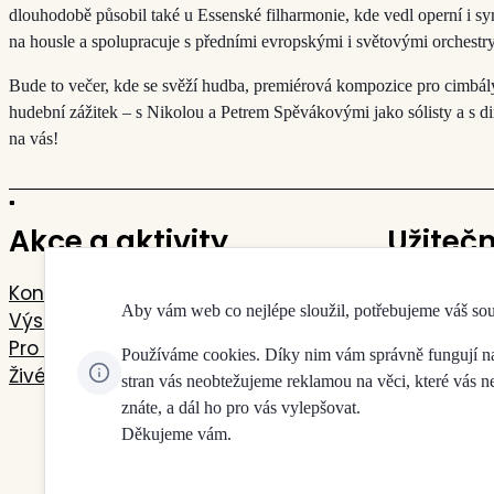
dlouhodobě působil také u Essenské filharmonie, kde vedl operní i sy
na housle a spolupracuje s předními evropskými i světovými orchestry
Bude to večer, kde se svěží hudba, premiérová kompozice pro cimbál
hudební zážitek – s Nikolou a Petrem Spěvákovými jako sólisty a s 
na vás!
Akce a aktivity
Užiteč
Koncerty
Kontakty
Aby vám web co nejlépe sloužil, potřebujeme váš so
Výstavy
Mapa budo
Pro děti a mládež
Pokladny 
Používáme cookies. Díky nim vám správně fungují naše
Živé přenosy
Doprava a 
stran vás neobtežujeme reklamou na věci, které vás 
Jdeme na 
znáte, a dál ho pro vás vylepšovat.
Děkujeme vám.