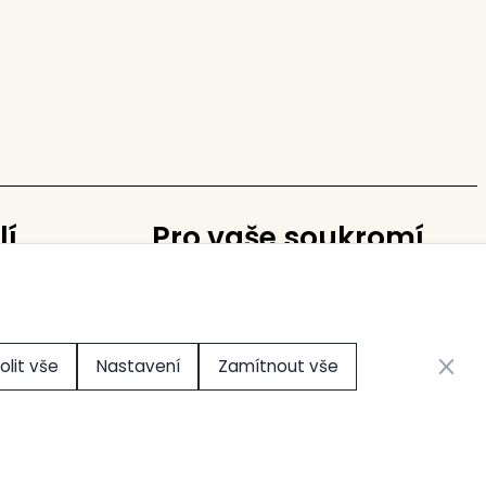
lí
Pro vaše soukromí
Nastavení cookies
Zavřít 
olit vše
Nastavení
Zamítnout vše
Vytvořilo