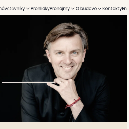
 návštěvníky
Prohlídky
Pronájmy
O budově
Kontakty
En