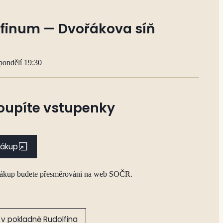
finum — Dvořákova síň
pondělí 19:30
oupíte vstupenky
nákup
nákup budete přesměrováni na web SOČR.
v pokladně Rudolfina