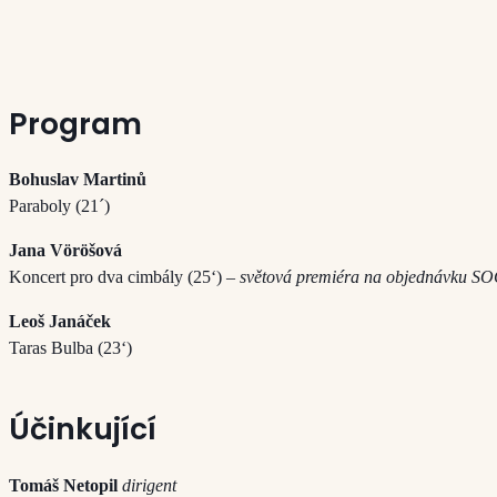
Program
Bohuslav Martinů
Paraboly (21´)
Jana Vöröšová
Koncert pro dva cimbály (25‘)
– světová premiéra na objednávku S
Leoš Janáček
Taras Bulba (23‘)
Účinkující
Tomáš Netopil
dirigent