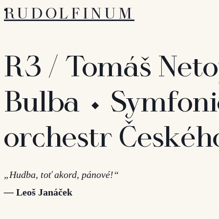
RUDOLFINUM
R3 / Tomáš Netop
Bulba ⬩ Symfon
orchestr Českéh
„Hudba, toť akord, pánové!“
—
Leoš Janáček