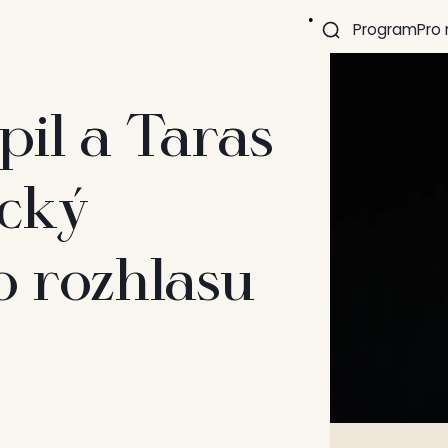
Program
Pro
il a Taras
ický
o rozhlasu