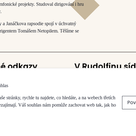
mfonické projekty. Studoval dirigování i hru
.
y a Janáčkova rapsodie spojí v úchvatný
dirigentem Tomášem Netopilem. Těšíme se
né odkazy
V Rudolfinu síd
Česká filharmonie
uhlas
vy a sálů
Galerie Rudolfinum
a obchody
 stránky, rychle tu najdete, co hledáte, a na webech třetích
Pov
přístupnost
nezajímají. Váš souhlas nám pomůže zachovat web tak, jak ho
koncert