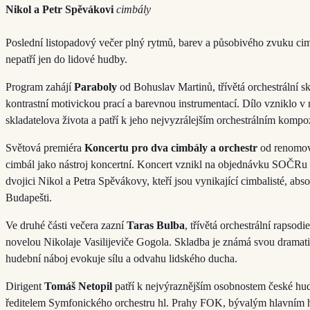
Nikol a Petr Spěvákovi
cimbály
Poslední listopadový večer plný rytmů, barev a působivého zvuku cim
nepatří jen do lidové hudby.
Program zahájí
Paraboly
od Bohuslav Martinů, třívětá orchestrální s
kontrastní motivickou prací a barevnou instrumentací. Dílo vzniklo 
skladatelova života a patří k jeho nejvyzrálejším orchestrálním kompo
Světová premiéra
Koncertu pro dva cimbály a orchestr
od renomov
cimbál jako nástroj koncertní. Koncert vznikl na objednávku SOČRu
dvojici Nikol a Petra Spěvákovy, kteří jsou vynikající cimbalisté, ab
Budapešti.
Ve druhé části večera zazní
Taras Bulba
, třívětá orchestrální rapsodi
novelou Nikolaje Vasilijeviče Gogola. Skladba je známá svou dramatičn
hudební náboj evokuje sílu a odvahu lidského ducha.
Dirigent
Tomáš Netopil
patří k nejvýraznějším osobnostem české hud
ředitelem Symfonického orchestru hl. Prahy FOK, bývalým hlavním h