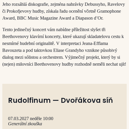
Jeho rozsáhlá diskografie, zejména nahrávky Debussyho, Ravelovy
či Prokofjevovy hudby, získala řadu ocenění včetně Gramophone
Award, BBC Music Magazine Award a Diapason d’Or.
Tento jedinečný koncert vám nabídne příležitost slyšet tři
Beethovenovy klavírní koncerty, které ukazují skladatelovu cestu k
nesmírné hudební originalitě. V interpretaci Jeana-Efflama
Bavouzeta a pod taktovkou Eliase Grandyho vznikne působivý
dialog mezi sólistou a orchestrem. Výjimečný projekt, který by si
(nejen) milovníci Beethovenovy hudby rozhodně neměli nechat ujít!
Rudolfinum — Dvořákova síň
07.03.2027 neděle 10:00
Generální zkouška