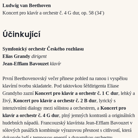
Ludwig van Beethoven
Koncert pro klavír a orchestr č. 4 G dur, op. 58 (34′)
Účinkující
Symfonický orchestr Českého rozhlasu
Elias Grandy
dirigent
Jean-Efflam Bavouzet
klavír
První Beethovenovský večer přinese pohled na ranou i vyspělou
klavírní tvorbu skladatele. Pod taktovkou šéfdirigenta Eliase
Grandyho zazní
Koncert pro klavír a orchestr č. 1 C dur
, lehký a
živý,
Koncert pro klavír a orchestr č. 2 B dur
, lyrický s
intenzivními dialogy mezi sólistou a orchestrem, a
Koncert pro
klavír a orchestr č. 4 G dur
, plný jemných kontrastů a originálních
hudebních nápadů. Francouzský klavírista Jean-Efflam Bavouzet v
sólových pasážích kombinuje výrazovou přesnost s citlivostí, která
dokonale ladí s tempovou energií a dynamikou orchestru.