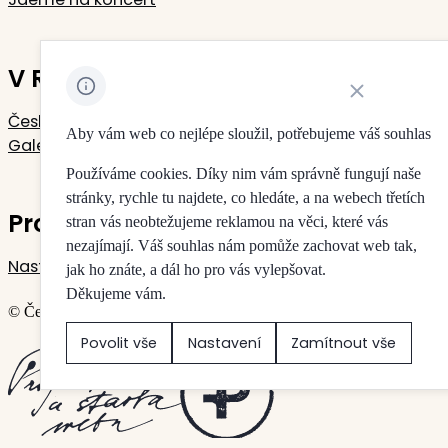
V Rudolfinu sídlí
Zavřít oznámení 
Česká filharmonie
Aby vám web co nejlépe sloužil, potřebujeme váš souhlas
Galerie Rudolfinum
Používáme cookies. Díky nim vám správně fungují naše
stránky, rychle tu najdete, co hledáte, a na webech třetích
Pro vaše soukromí
stran vás neobtežujeme reklamou na věci, které vás
nezajímají. Váš souhlas nám pomůže zachovat web tak,
Nastavení cookies
jak ho znáte, a dál ho pro vás vylepšovat.
Děkujeme vám.
© Česká filharmonie & Galerie Rudolfinum
Povolit vše
Nastavení
Zamítnout vše
Vytvořilo