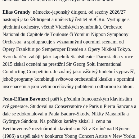
Elias Grandy
, německo-japonský dirigent, od sezóny 2026/27
nastoupí jako šéfdirigent a umělecký ředitel SOČRu. Vystupuje s
předními orchestry, včetně Vídeňských symfoniků, Orchestre
National du Capitole de Toulouse či Yomiuri Nippon Symphony
Orchestra, a spolupracuje s významnými operními scénami od
Opery Frankfurt po Semperoper Dresden a Opery Nikikai Tokyo.
Svou kariéru zahájil jako kapelník Staatstheater Darmstadt a v roce
2015 získal ocenění na prestižní Sir Georg Solti International
Conducting Competition. Je známý jako vášnivý hudební vypravěč,
jehož programy kombinují světovou orchestrální klasiku s operními
inscenacemi a jsou velmi oceňovány publikem i odbornou kritikou.
Jean-Efflam Bavouzet
patří k předním francouzským klavíristům
své generace. Studoval na Conservatoire de Paris u Pierra Sancana a
dále se zdokonaloval u Paula Badury-Skody, Nikity Magaloffa a
Györgye Sándora. Na počátku kariéry získal 1. cenu na
Beethovenově mezinárodní klavírní soutěži v Kolíně nad Rýnem
(1986) a uspěl také v konkurzu Young Concert Artists v New Yorku.