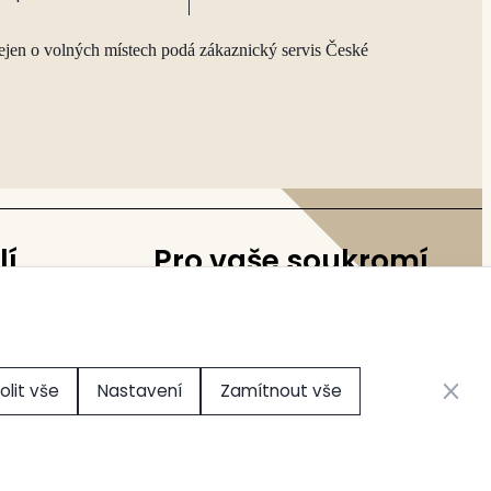
ejen o volných místech podá zákaznický servis České
lí
Pro vaše soukromí
Nastavení cookies
Zavřít 
olit vše
Nastavení
Zamítnout vše
Vytvořilo