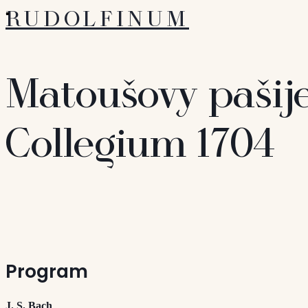
RUDOLFINUM
Matoušovy pašij
Collegium 1704
Program
J. S. Bach