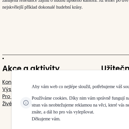
zahájena renesance zájmu o hudbu lipského kantora. Již téměř po dvě s
nejskvělejší příklad dokonalé hudební krásy.
Akce a aktivity
Užiteč
Koncerty
Kontakty
Aby vám web co nejlépe sloužil, potřebujeme váš so
Výstavy
Mapa budo
Pro děti a mládež
Pokladny 
Používáme cookies. Díky nim vám správně fungují naše
Živé přenosy
Doprava a 
stran vás neobtežujeme reklamou na věci, které vás 
Jdeme na 
znáte, a dál ho pro vás vylepšovat.
Děkujeme vám.