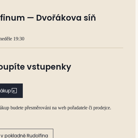
finum — Dvořákova síň
neděle 19:30
oupíte vstupenky
nákup
nákup budete přesměrováni na web pořadatele či prodejce.
v pokladně Rudolfina