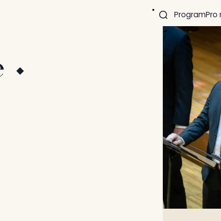
Program
Pro
e ⬩