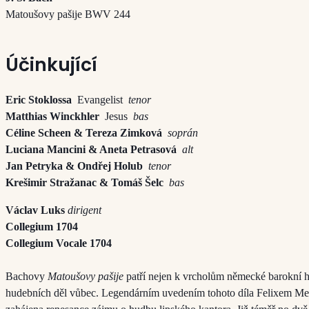
Matoušovy pašije BWV 244
Účinkující
Eric Stoklossa
Evangelist
tenor
Matthias Winckhler
Jesus
bas
Céline Scheen & Tereza Zimková
soprán
Luciana Mancini & Aneta Petrasová
alt
Jan Petryka & Ondřej Holub
tenor
Krešimir Stražanac & Tomáš Šelc
bas
Václav Luks
dirigent
Collegium 1704
Collegium Vocale 1704
Bachovy
Matoušovy pašije
patří nejen k vrcholům německé barokní hu
hudebních děl vůbec. Legendárním uvedením tohoto díla Felixem M