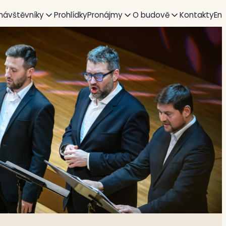
 návštěvníky
Prohlídky
Pronájmy
O budově
Kontakty
En