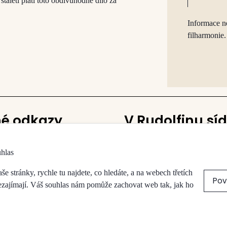
taletí platí toto obdivuhodné dílo za
Informace n
filharmonie.
né odkazy
V Rudolfinu síd
Česká filharmonie
uhlas
vy a sálů
Galerie Rudolfinum
a obchody
 stránky, rychle tu najdete, co hledáte, a na webech třetích
Pov
přístupnost
nezajímají. Váš souhlas nám pomůže zachovat web tak, jak ho
koncert