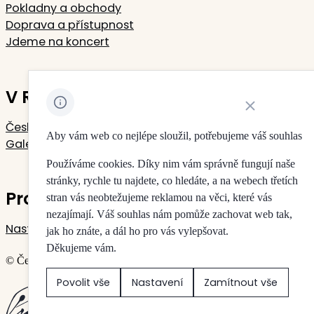
Pokladny a obchody
Doprava a přístupnost
Jdeme na koncert
V Rudolfinu sídlí
Zavřít oznámení 
Česká filharmonie
Aby vám web co nejlépe sloužil, potřebujeme váš souhlas
Galerie Rudolfinum
Používáme cookies. Díky nim vám správně fungují naše
stránky, rychle tu najdete, co hledáte, a na webech třetích
Pro vaše soukromí
stran vás neobtežujeme reklamou na věci, které vás
nezajímají. Váš souhlas nám pomůže zachovat web tak,
Nastavení cookies
jak ho znáte, a dál ho pro vás vylepšovat.
Děkujeme vám.
© Česká filharmonie & Galerie Rudolfinum
Povolit vše
Nastavení
Zamítnout vše
Vytvořilo