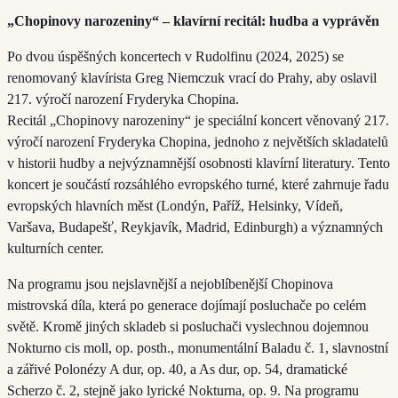
„Chopinovy narozeniny“ – klavírní recitál: hudba a vyprávěn
Po dvou úspěšných koncertech v Rudolfinu (2024, 2025) se
renomovaný klavírista Greg Niemczuk vrací do Prahy, aby oslavil
217. výročí narození Fryderyka Chopina.
Recitál „Chopinovy narozeniny“ je speciální koncert věnovaný 217.
výročí narození Fryderyka Chopina, jednoho z největších skladatelů
v historii hudby a nejvýznamnější osobnosti klavírní literatury. Tento
koncert je součástí rozsáhlého evropského turné, které zahrnuje řadu
evropských hlavních měst (Londýn, Paříž, Helsinky, Vídeň,
Varšava, Budapešť, Reykjavík, Madrid, Edinburgh) a významných
kulturních center.
Na programu jsou nejslavnější a nejoblíbenější Chopinova
mistrovská díla, která po generace dojímají posluchače po celém
světě. Kromě jiných skladeb si posluchači vyslechnou dojemnou
Nokturno cis moll, op. posth., monumentální Baladu č. 1, slavnostní
a zářivé Polonézy A dur, op. 40, a As dur, op. 54, dramatické
Scherzo č. 2, stejně jako lyrické Nokturna, op. 9. Na programu