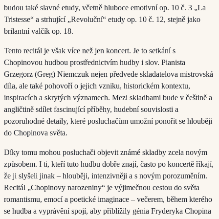
budou také slavné etudy, včetně hluboce emotivní op. 10 č. 3 „La
Tristesse“ a strhující „Revoluční“ etudy op. 10 č. 12, stejně jako
brilantní valčík op. 18.
Tento recitál je však více než jen koncert. Je to setkání s
Chopinovou hudbou prostřednictvím hudby i slov. Pianista
Grzegorz (Greg) Niemczuk nejen předvede skladatelova mistrovská
díla, ale také pohovoří o jejich vzniku, historickém kontextu,
inspiracích a skrytých významech. Mezi skladbami bude v češtině a
angličtině sdílet fascinující příběhy, hudební souvislosti a
pozoruhodné detaily, které posluchačům umožní ponořit se hlouběji
do Chopinova světa.
Díky tomu mohou posluchači objevit známé skladby zcela novým
způsobem. I ti, kteří tuto hudbu dobře znají, často po koncertě říkají,
že ji slyšeli jinak – hlouběji, intenzivněji a s novým porozuměním.
Recitál „Chopinovy narozeniny“ je výjimečnou cestou do světa
romantismu, emocí a poetické imaginace – večerem, během kterého
se hudba a vyprávění spojí, aby přiblížily génia Fryderyka Chopina