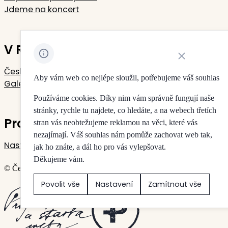
Jdeme na koncert
V Rudolfinu sídlí
Zavřít oznámení 
Česká filharmonie
Aby vám web co nejlépe sloužil, potřebujeme váš souhlas
Galerie Rudolfinum
Používáme cookies. Díky nim vám správně fungují naše
stránky, rychle tu najdete, co hledáte, a na webech třetích
Pro vaše soukromí
stran vás neobtežujeme reklamou na věci, které vás
nezajímají. Váš souhlas nám pomůže zachovat web tak,
Nastavení cookies
jak ho znáte, a dál ho pro vás vylepšovat.
Děkujeme vám.
© Česká filharmonie & Galerie Rudolfinum
Povolit vše
Nastavení
Zamítnout vše
Vytvořilo