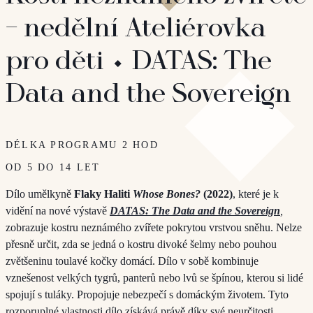
–⁠⁠⁠⁠⁠⁠ nedělní Ateliérovka
pro děti ⬩ DATAS: The
Data and the Sovereign
DÉLKA PROGRAMU 2 HOD
OD 5 DO 14 LET
Dílo umělkyně
Flaky Haliti
Whose Bones?
(2022)
, které je k
vidění na nové výstavě
DATAS: The Data and the Sovereign
,
zobrazuje kostru neznámého zvířete pokrytou vrstvou sněhu. Nelze
přesně určit, zda se jedná o kostru divoké šelmy nebo pouhou
zvětšeninu toulavé kočky domácí. Dílo v sobě kombinuje
vznešenost velkých tygrů, panterů nebo lvů se špínou, kterou si lidé
spojují s tuláky. Propojuje nebezpečí s domáckým životem. Tyto
rozporuplné vlastnosti dílo získává právě díky své neurčitosti.