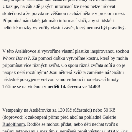
Ukazuje, na základě jakých informací lze nebo nelze určovat
skutečnost a že pravda se většinou nachází někde v prostoru mezi.
Připomíná nám také, jak málo informací stačí, aby si lidské i
nelidské mozky vytvořily vlastní závěr, který nemusí být pravdivý.
V této Ateliérovce si vytvoříme vlastní plastiku inspirovanou sochou
Whose Bones?
. Za pomocí drátku vytvoříme kostru, která by mohla
připomínat více různých zvířat. Co spolu různá zvířata sdílí a co je
naopak dělá rozdílnými? Jsou některá zvířata zaměnitelná? Sošku
následně pokryjeme vrstvou samotvrdnoucí modelovací hmoty.
Těšíme se na viděnou v
neděli 14. června
ve
14:00
!
Vstupenky na Ateliérovku za 130 Kč (účastníci) nebo 50 Kč
(doprovod) k zakoupení přímo před akcí na
pokladně Galerie
Rudolfinum
. Rodiče se mohou přidat, nebo děti nechat tvořit s
našimi lektorkami a mezitím si nerušeně projít výstavu
DATAS: The