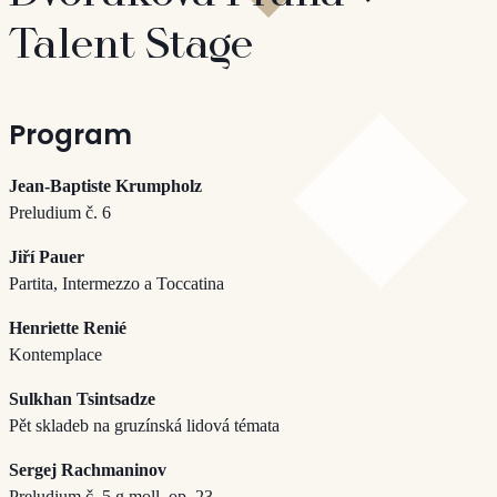
Talent Stage
Program
Jean-Baptiste Krumpholz
Preludium č. 6
Jiří Pauer
Partita, Intermezzo a Toccatina
Henriette Renié
Kontemplace
Sulkhan Tsintsadze
Pět skladeb na gruzínská lidová témata
Sergej Rachmaninov
Preludium č. 5 g moll, op. 23