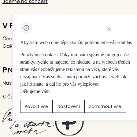
Jdeme na koncert
V Rudolfinu sídlí
Zavřít oznámení 
Česká filharmonie
Aby vám web co nejlépe sloužil, potřebujeme váš souhlas
Galerie Rudolfinum
Používáme cookies. Díky nim vám správně fungují naše
stránky, rychle tu najdete, co hledáte, a na webech třetích
Pro vaše soukromí
stran vás neobtežujeme reklamou na věci, které vás
nezajímají. Váš souhlas nám pomůže zachovat web tak,
Nastavení cookies
jak ho znáte, a dál ho pro vás vylepšovat.
Děkujeme vám.
© Česká filharmonie & Galerie Rudolfinum
Povolit vše
Nastavení
Zamítnout vše
Vytvořilo