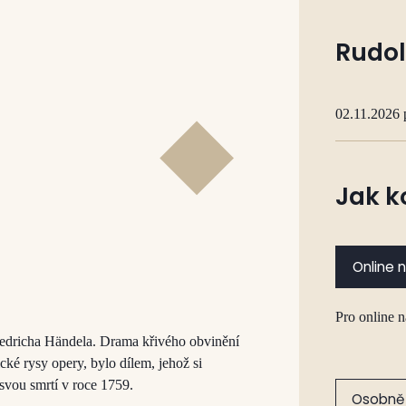
Rudol
02.11.2026 
Jak k
Online 
Pro online 
iedricha Händela. Drama křivého obvinění
ké rysy opery, bylo dílem, jehož si
 svou smrtí v roce 1759.
Osobně 