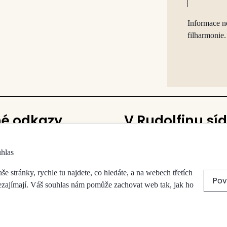
Informace n
filharmonie.
né odkazy
V Rudolfinu síd
Česká filharmonie
uhlas
vy a sálů
Galerie Rudolfinum
a obchody
 stránky, rychle tu najdete, co hledáte, a na webech třetích
Pov
přístupnost
nezajímají. Váš souhlas nám pomůže zachovat web tak, jak ho
koncert