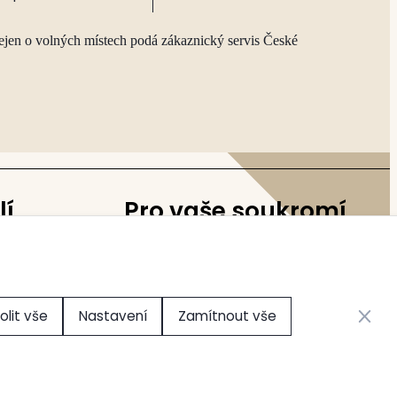
ejen o volných místech podá zákaznický servis České
lí
Pro vaše soukromí
Nastavení cookies
Zavřít 
olit vše
Nastavení
Zamítnout vše
Vytvořilo