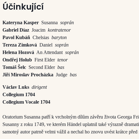
Účinkující
Kateryna Kasper
Susanna
soprán
Gabriel Díaz
Joacim
kontratenor
Pavol Kubáň
Chelsias
baryton
Tereza Zimková
Daniel
soprán
Helena Hozová
An Attendant
soprán
Ondřej Holub
First Elder
tenor
Tomáš Šelc
Second Elder
bas
Jiří Miroslav Procházka
Judge
bas
Václav Luks
dirigent
Collegium 1704
Collegium Vocale 1704
Oratorium Susanna patří k vrcholným dílům závěru života Georga Fr
Susanny z roku 1749, ve kterém Händel uplatnil také výrazně dramatic
samotný autor patrně velmi vážil a nechal ho znovu uvést krátce před