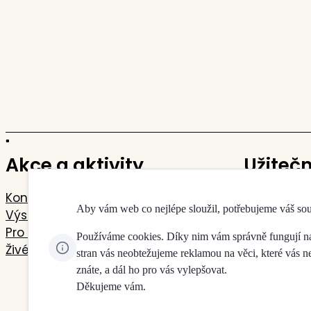
Akce a aktivity
Užiteč
Koncerty
Kontakty
Aby vám web co nejlépe sloužil, potřebujeme váš so
Výstavy
Mapa budo
Pro děti a mládež
Pokladny 
Používáme cookies. Díky nim vám správně fungují naše
Živé přenosy
Doprava a 
stran vás neobtežujeme reklamou na věci, které vás 
Jdeme na 
znáte, a dál ho pro vás vylepšovat.
Děkujeme vám.