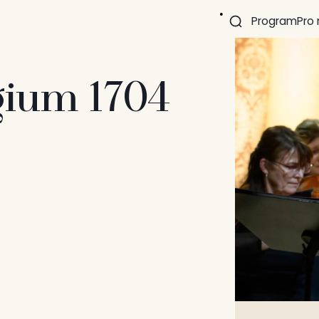
Program
Pro
gium 1704