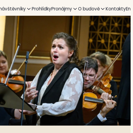
 návštěvníky
Prohlídky
Pronájmy
O budově
Kontakty
En