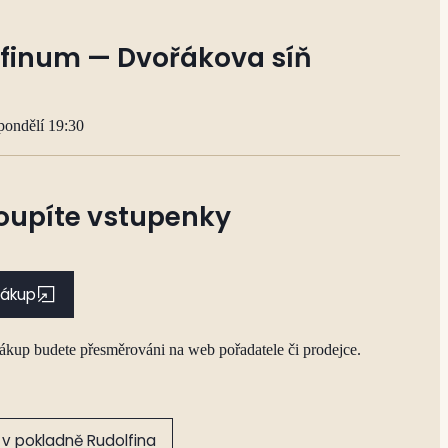
finum — Dvořákova síň
pondělí 19:30
oupíte vstupenky
nákup
nákup budete přesměrováni na web pořadatele či prodejce.
v pokladně Rudolfina