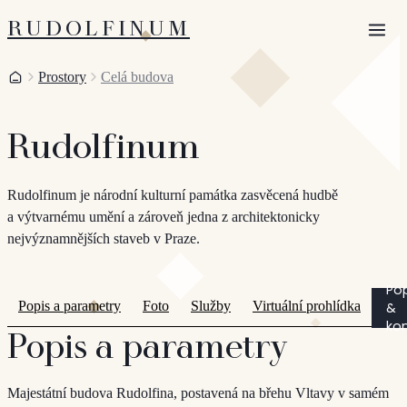
RUDOLFINUM
Otevří
Domů
Prostory
Celá budova
Rudolfinum
Rudolfinum je národní kulturní památka zasvěcená hudbě
a výtvarnému umění a zároveň jedna z architektonicky
nejvýznamnějších staveb v Praze.
Po
Popis a parametry
Foto
Služby
Virtuální prohlídka
&
ko
Popis a parametry
Majestátní budova Rudolfina, postavená na břehu Vltavy v samém