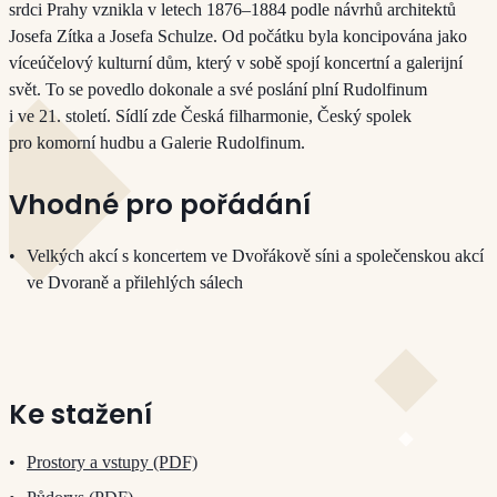
srdci Prahy vznikla v letech 1876–1884 podle návrhů architektů
Josefa Zítka a Josefa Schulze. Od počátku byla koncipována jako
víceúčelový kulturní dům, který v sobě spojí koncertní a galerijní
svět. To se povedlo dokonale a své poslání plní Rudolfinum
i ve 21. století. Sídlí zde Česká filhar­mo­nie, Český spolek
pro komorní hudbu a Ga­le­rie Ru­dol­fi­num.
Vhodné pro pořádání
Velkých akcí s koncertem ve Dvořákově síni a společenskou akcí
ve Dvoraně a přilehlých sálech
Ke stažení
Prostory a vstupy (PDF)