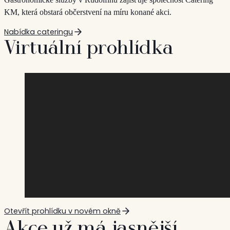
KM, která obstará občerstvení na míru konané akci.
Nabídka cateringu
Virtuální prohlídka
Otevřít prohlídku v novém okně
Akce už má jasnější