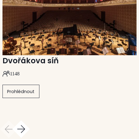
Dvořákova síň
1148
Prohlédnout
edchozí
Další